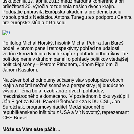
uskutočnila 17. apríla 2013 medzinárodná konferencia pri
príležitosti 20. výročia rozdelenia našich dvoch krajín.
Podujatie pripravila Európska akadémia pre demokraciu
v spolupráci s Nadáciou Antona Tunegu a s podporou Centra
pre európske štúdia z Bruselu.
Politológ Michal Horský, hisotrik Michal Pehr a Jan Bureš
podali v prvom paneli retrospektívny pohľad na udalosti
vedúce k rozdeleniu dvoch krajín z pohľadu odborníkov. Tie
boli doplnené v druhom paneli o pohľady politikov vtedajšej
politickej scény – Petrom Pithartom, Jánom Figeľom, či
Jánom Kasalom.
Na záver bol zhodnotený súčasný stav spolupráce oboch
krajín a načrtli možné scenáre a perspektívy jej budúceho
vývoja. Téma bola rozobraná z dvoch pohľadov,
medzinárodného a domáceho. V poslednom bloku vystúpili
Ján Figeľ za KDH, Pavel Bělobrádek za KDU-ČSL, Jan
Surotchak, programový riaditeľ Medzinárodného
republikánskeho inštitútu z USA a Vít Novotný, reprezentant
CES Brusel.
Môže sa Vám ešte páčiť...