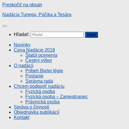
Preskočiť na obsah
Nadácia Tunegu, Púčika a Tesára
Hľadať:
Novinky
Cena Nadácie 2018
Štatút ocenenia
Čestný výbor
O nadácií
Príbeh Bielej légie
Poslanie
Správna rada
Chcem podporiť nadáciu
Fyzická osoba
Fyzická osoba – Zamestnanec
Právnická osoba
Správa o činnosti
Objednávka publikácií
Kontakt