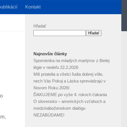
ublikácií
Kontakt
Hľadať
Hľadať
Najnovšie články
Spomienka na mladých martýrov z Bielej
légie v nedeľu 22.2.2026
Milí priatelia a všetci ľudia dobrej vôle,
nech Vás Pokoj a Láska sprevádzajú v
Novom Roku 2026!
ĎAKUJEME po vyše 4. rokoch čakania
bo
O slovensko – amerických vzťahoch a
medzináboženskom dialógu
NEZABÚDAME!
ím,