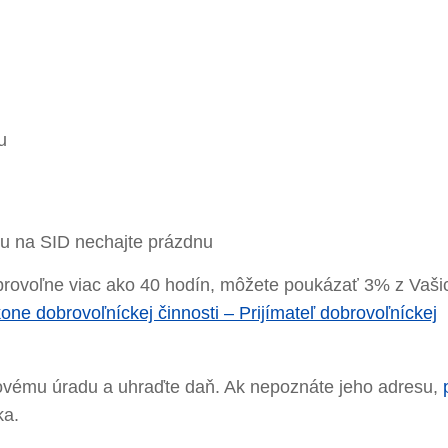
u
u na SID nechajte prázdnu
obrovoľne viac ako 40 hodín, môžete poukázať 3% z Vaši
one dobrovoľníckej činnosti – Prijímateľ dobrovoľníckej
ovému úradu a uhraďte daň. Ak nepoznáte jeho adresu,
ka.