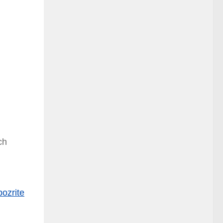
ch
pozrite