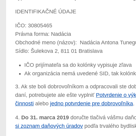
IDENTIFIKAČNÉ ÚDAJE
IČO: 30805465
Právna forma: Nadácia
Obchodné meno (názov): Nadácia Antona Tuneg
Sídlo: Šulekova 2, 811 01 Bratislava
IČO prijímateľa sa do kolónky vypisuje zľava
Ak organizácia nemá uvedené SID, tak kolónk
3. Ak ste boli dobrovoľníkom a odpracovali ste d
daní, potrebujete ale ešte vyplniť
Potvrdenie o výk
činnosti
alebo
jedno potvrdenie pre dobrovoľníka
.
4.
Do 31. marca 2019
doručte tlačivá vášmu daň
si zoznam daňových úradov
podľa trvalého bydlis