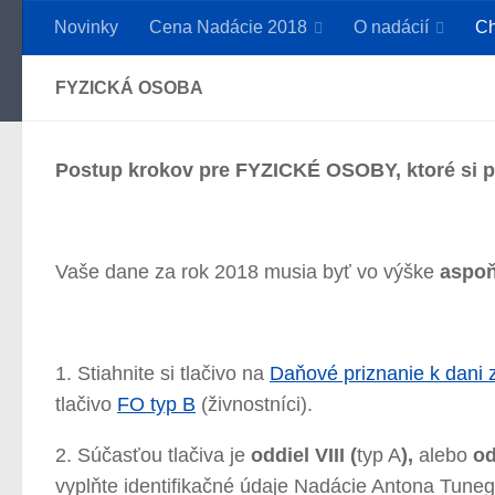
Novinky
Cena Nadácie 2018
O nadácií
Ch
Preskočiť na obsah
FYZICKÁ OSOBA
Postup krokov pre FYZICKÉ OSOBY, ktoré si 
Vaše dane za rok 2018 musia byť vo výške
aspoň
1. Stiahnite si tlačivo na
Daňové priznanie k dani 
tlačivo
FO typ B
(živnostníci).
2. Súčasťou tlačiva je
oddiel VIII (
typ A
),
alebo
odd
vyplňte identifikačné údaje Nadácie Antona Tuneg