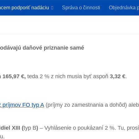
cem podporiť nadáciu
Správa o činnosti
Objednávka p
podávajú daňové priznanie samé
 165,97 €,
teda 2 % z nich musia byť aspoň
3,32 €
.
z príjmov FO typ A
(príjmy zo zamestnania a dohôd) ale
iel XIII (
typ B
)
– Vyhlásenie o poukázaní 2 %. Tu, pros
u.