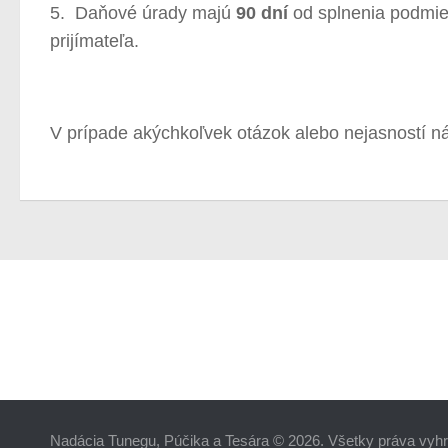
5. Daňové úrady majú
90 dní
od splnenia podmie
prijímateľa.
V prípade akýchkoľvek otázok alebo nejasností 
Nadácia Tunegu, Púčika a Tesára © 2026. Všetky práva vyh