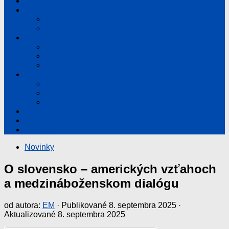
Novinky
Cena Nadácie 2018
Štatút ocenenia
Čestný výbor
O nadácií
Príbeh Bielej légie
Poslanie
Správna rada
Chcem podporiť nadáciu
Fyzická osoba
Fyzická osoba – Zamestnanec
Právnická osoba
Správa o činnosti
Objednávka publikácií
Kontakt
Novinky
O slovensko – amerických vzťahoch
a medzináboženskom dialógu
od autora:
EM
· Publikované
8. septembra 2025
·
Aktualizované
8. septembra 2025