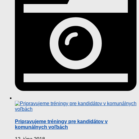
Pripravujeme tréningy pre kandidátov v
komunálnych voľbách