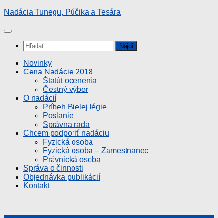
Preskočiť
Nadácia Tunegu, Púčika a Tesára
na
obsah
Hľadať:
Novinky
Cena Nadácie 2018
Štatút ocenenia
Čestný výbor
O nadácií
Príbeh Bielej légie
Poslanie
Správna rada
Chcem podporiť nadáciu
Fyzická osoba
Fyzická osoba – Zamestnanec
Právnická osoba
Správa o činnosti
Objednávka publikácií
Kontakt