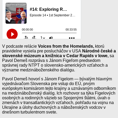
V podcaste relácie
Voices from the Homelands,
ktorú
pravidelne vysiela pre poslucháčov v USA
Národné české a
slovenské múzeum a knižnica v Cedar Rapids v Iowe,
sa
Pavol Demeš rozpráva s Jánom Figeľom predsedom
správnej rady NTPT o slovensko-amerických vzťahoch a
význame medzináboženského dialógu.
Pavol Demeš hovorí s Jánom Figelom — bývalým hlavným
vyjednávačom Slovenska pre vstup do EÚ, prvým
európskym komisárom tejto krajiny a uznávaným odborníkom
na medzináboženský dialóg. Ich rozhovor sa týka Figelových
osobných a rodinných väzieb so Spojenými štátmi, úvah o
zmenách v transatlantických vzťahoch, pohľadu na vojnu na
Ukrajine a úlohy duchovných a náboženských vodcov v
dnešnom turbulentnom svete.