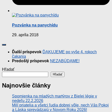
Pozvánka na panychídu
29. apríla 2018
Ďalší príspevok
ĎAKUJEME po vyše 4. rokoch
čakania
Predošlý príspevok
NEZABÚDAME!
Hľadať
Hľadať
Najnovšie články
Spomienka na mladých martýrov z Bielej légie v
nedeľu 22.2.2026
Milí priatelia a všetci ľudia dobrej vôle, nech Vás Pokoj
a Láska sprevádzajú v Novom Roku 2026!