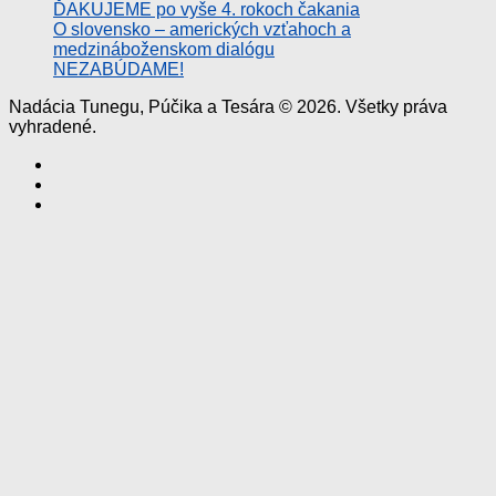
ĎAKUJEME po vyše 4. rokoch čakania
O slovensko – amerických vzťahoch a
medzináboženskom dialógu
NEZABÚDAME!
Nadácia Tunegu, Púčika a Tesára © 2026. Všetky práva
vyhradené.