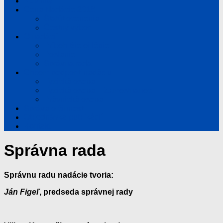
Novinky
Cena Nadácie 2018
Štatút ocenenia
Čestný výbor
O nadácií
Príbeh Bielej légie
Poslanie
Správna rada
Chcem podporiť nadáciu
Fyzická osoba
Fyzická osoba – Zamestnanec
Právnická osoba
Správa o činnosti
Objednávka publikácií
Kontakt
Správna rada
Správnu radu nadácie tvoria:
Ján Figeľ
, predseda správnej rady