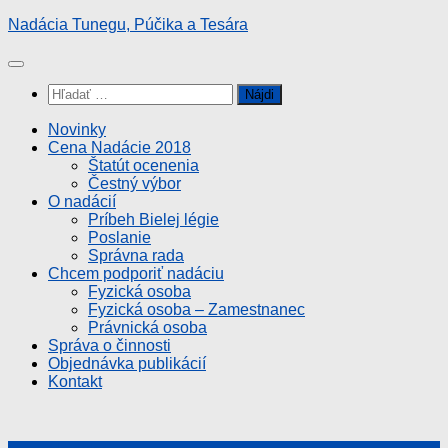
Preskočiť
Nadácia Tunegu, Púčika a Tesára
na
obsah
Hľadať:
Novinky
Cena Nadácie 2018
Štatút ocenenia
Čestný výbor
O nadácií
Príbeh Bielej légie
Poslanie
Správna rada
Chcem podporiť nadáciu
Fyzická osoba
Fyzická osoba – Zamestnanec
Právnická osoba
Správa o činnosti
Objednávka publikácií
Kontakt