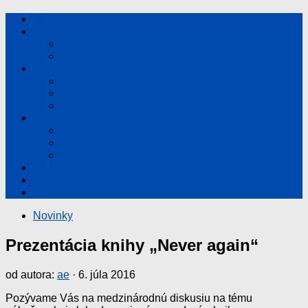
Novinky
Cena Nadácie 2018
Štatút ocenenia
Čestný výbor
O nadácií
Príbeh Bielej légie
Poslanie
Správna rada
Chcem podporiť nadáciu
Fyzická osoba
Fyzická osoba – Zamestnanec
Právnická osoba
Správa o činnosti
Objednávka publikácií
Kontakt
Novinky
Prezentácia knihy „Never again“
od autora:
ae
·
6. júla 2016
Pozývame Vás na medzinárodnú diskusiu na tému