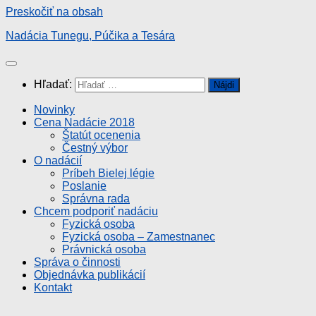
Preskočiť na obsah
Nadácia Tunegu, Púčika a Tesára
Hľadať:
Novinky
Cena Nadácie 2018
Štatút ocenenia
Čestný výbor
O nadácií
Príbeh Bielej légie
Poslanie
Správna rada
Chcem podporiť nadáciu
Fyzická osoba
Fyzická osoba – Zamestnanec
Právnická osoba
Správa o činnosti
Objednávka publikácií
Kontakt