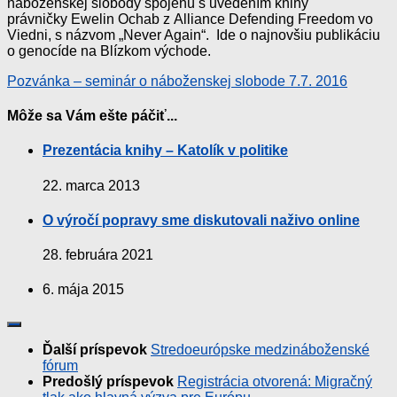
náboženskej slobody spojenú s uvedením knihy
právničky Ewelin Ochab z Alliance Defending Freedom vo
Viedni, s názvom „Never Again“. Ide o najnovšiu publikáciu
o genocíde na Blízkom východe.
Pozvánka – seminár o náboženskej slobode 7.7. 2016
Môže sa Vám ešte páčiť...
Prezentácia knihy – Katolík v politike
22. marca 2013
O výročí popravy sme diskutovali naživo online
28. februára 2021
6. mája 2015
Ďalší príspevok
Stredoeurópske medzináboženské
fórum
Predošlý príspevok
Registrácia otvorená: Migračný