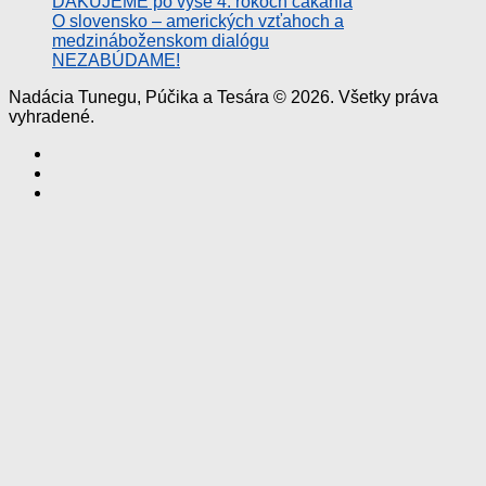
ĎAKUJEME po vyše 4. rokoch čakania
O slovensko – amerických vzťahoch a
medzináboženskom dialógu
NEZABÚDAME!
Nadácia Tunegu, Púčika a Tesára © 2026. Všetky práva
vyhradené.