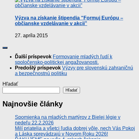
Výzva na získanie štipendia “Formuj Európu –
občianske vzdelávanie v akcii”
27. apríla 2015
Ďalší príspevok
Formovanie mladých ľudí k
spoločensko-politickej angažovanosti.
Predošlý príspevok
Výzvy pre slovenskú zahraničnú
a bezpečnostnú politiku
Hľadať
Hľadať
Najnovšie články
Spomienka na mladých martýrov z Bielej légie v
nedeľu 22.2.2026
Milí priatelia a všetci ľudia dobrej vôle, nech Vás Pokoj
a Láska sprevádzajú v Novom Roku 2026!