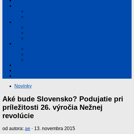
Novinky
Cena Nadácie 2018
Štatút ocenenia
Čestný výbor
O nadácií
Príbeh Bielej légie
Poslanie
Správna rada
Chcem podporiť nadáciu
Fyzická osoba
Fyzická osoba – Zamestnanec
Právnická osoba
Správa o činnosti
Objednávka publikácií
Kontakt
Novinky
Aké bude Slovensko? Podujatie pri
príležitosti 26. výročia Nežnej
revolúcie
od autora:
ae
·
13. novembra 2015