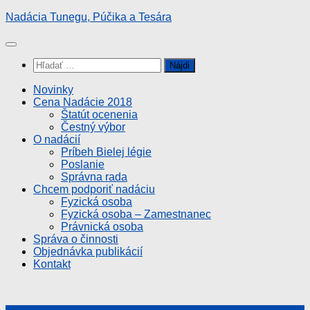
Preskočiť
Nadácia Tunegu, Púčika a Tesára
na
obsah
Hľadať:
Novinky
Cena Nadácie 2018
Štatút ocenenia
Čestný výbor
O nadácií
Príbeh Bielej légie
Poslanie
Správna rada
Chcem podporiť nadáciu
Fyzická osoba
Fyzická osoba – Zamestnanec
Právnická osoba
Správa o činnosti
Objednávka publikácií
Kontakt