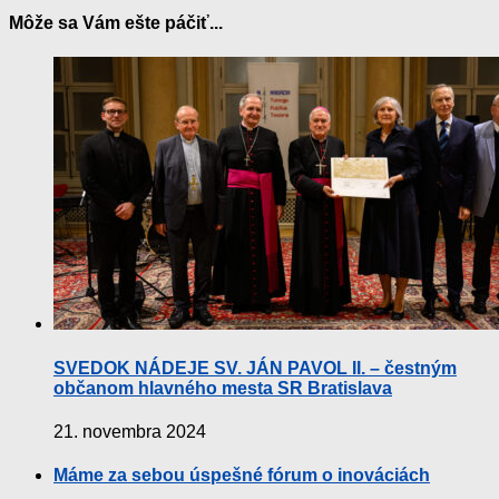
Môže sa Vám ešte páčiť...
SVEDOK NÁDEJE SV. JÁN PAVOL II. – čestným
občanom hlavného mesta SR Bratislava
21. novembra 2024
Máme za sebou úspešné fórum o inováciách